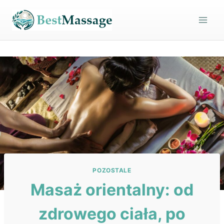
Przejdź
do
treści
POZOSTALE
Masaż orientalny: od
zdrowego ciała, po